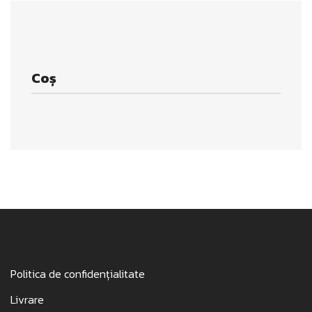
Opțiunile
pot
fi
alese
Coș
în
pagina
produsului.
Politica de confidențialitate
Livrare