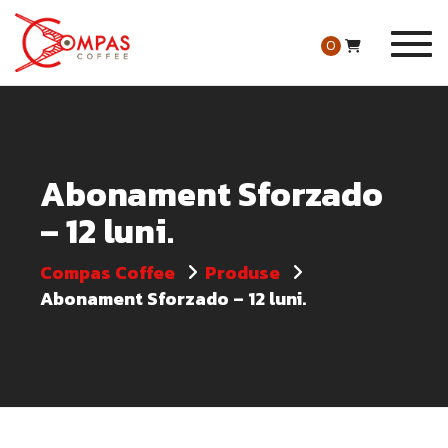
Togg
0
Abonament Sforzado
– 12 luni.
Compas Coffee
Produse
Abonament Sforzado – 12 luni.