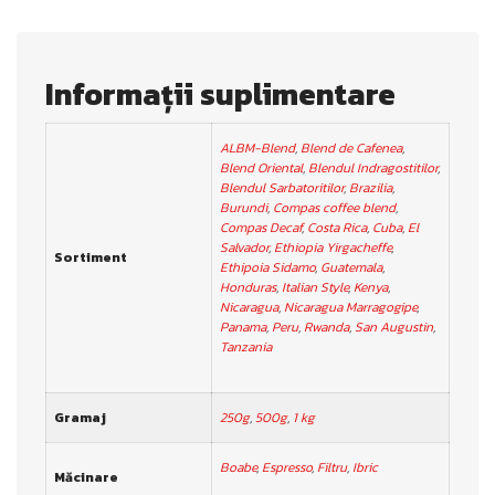
Informații suplimentare
ALBM-Blend
,
Blend de Cafenea
,
Blend Oriental
,
Blendul Indragostitilor
,
Blendul Sarbatoritilor
,
Brazilia
,
Burundi
,
Compas coffee blend
,
Compas Decaf
,
Costa Rica
,
Cuba
,
El
Salvador
,
Ethiopia Yirgacheffe
,
Sortiment
Ethipoia Sidamo
,
Guatemala
,
Honduras
,
Italian Style
,
Kenya
,
Nicaragua
,
Nicaragua Marragogipe
,
Panama
,
Peru
,
Rwanda
,
San Augustin
,
Tanzania
Gramaj
250g
,
500g
,
1 kg
Boabe
,
Espresso
,
Filtru
,
Ibric
Măcinare