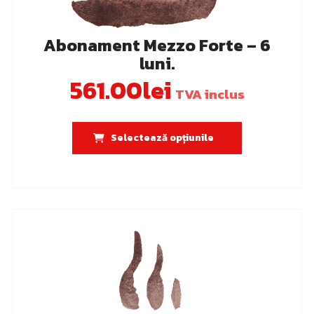
Abonament Mezzo Forte – 6
luni.
561.00
lei
TVA inclus
Acest
Selectează opțiunile
produs
are
mai
multe
variații.
Opțiunile
pot
fi
alese
în