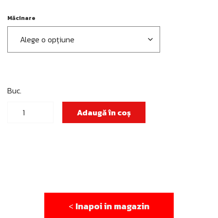
Măcinare
Buc.
Cantitate
Adaugă în coș
Abonament
Sforzado
-
12
luni.
<
Inapoi in magazin